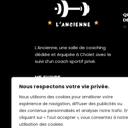
Q
D
10
L’Ancienne, une salle de coaching
dédiée et équipée à Cholet avec le
suivi d’un coach sportif privé.
ME SUIVRE
Nous respectons votre vie privée.
Nous utilisons des cookies pour améliorer votre
expérience de navigation, diffuser des publicités ou
des contenus personnalisés et analyser notre trafic. E
cliquant sur « Tout accepter », vous consentez à notre
utilisation des cookies.