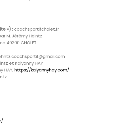
te ») :
coachsportifcholet.fr
ar M. Jérémy Heintz
omme 49300 CHOLET
hntz.coachsportif@gmail.com
intz et Kalyanny HAY
ny HAY,
https://kalyannyhay.com/
ntz
r/