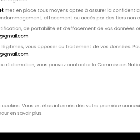
et
met en place tous moyens aptes à assurer la confidential
 endommagement, effacement ou accès par des tiers non au
ectification, de portabilité et d’effacement de vos données 
f@gmail.com
légitimes, vous opposer au traitement de vos données. Pour
f@gmail.com
.
u réclamation, vous pouvez contacter la Commission Nationa
es cookies. Vous en êtes informés dès votre première connex
pour en savoir plus.