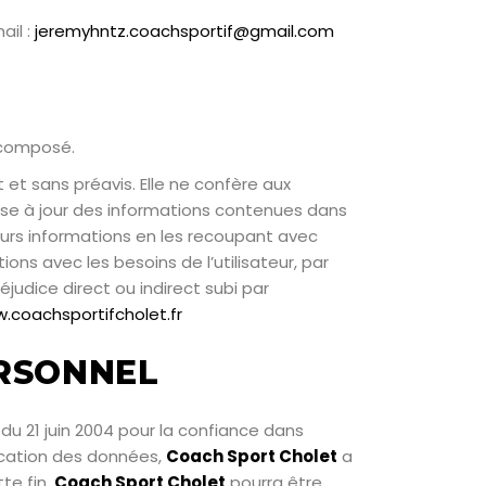
ail :
jeremyhntz.coachsportif@gmail.com
t composé.
 et sans préavis. Elle ne confère aux
 mise à jour des informations contenues dans
 leurs informations en les recoupant avec
ns avec les besoins de l’utilisateur, par
ice direct ou indirect subi par
.coachsportifcholet.fr
RSONNEL
u 21 juin 2004 pour la confiance dans
nication des données,
Coach Sport Cholet
a
te fin,
Coach Sport Cholet
pourra être