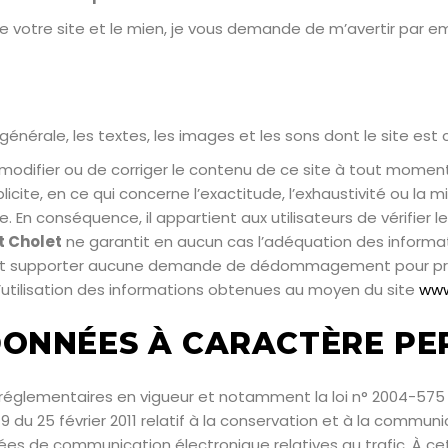
re votre site et le mien, je vous demande de m’avertir par em
générale, les textes, les images et les sons dont le site es
 modifier ou de corriger le contenu de ce site à tout moment
plicite, en ce qui concerne l’exactitude, l’exhaustivité ou la
te. En conséquence, il appartient aux utilisateurs de vérifier
t Cholet
ne garantit en aucun cas l’adéquation des informatio
t supporter aucune demande de dédommagement pour préjud
t l’utilisation des informations obtenues au moyen du site
www
DONNÉES À CARACTÈRE PE
églementaires en vigueur et notamment la loi n° 2004-575 d
9 du 25 février 2011 relatif à la conservation et à la commu
nées de communication électronique relatives au trafic. À cet