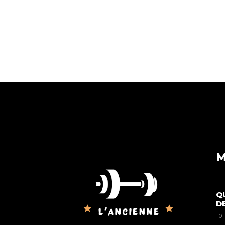
M
Q
D
10