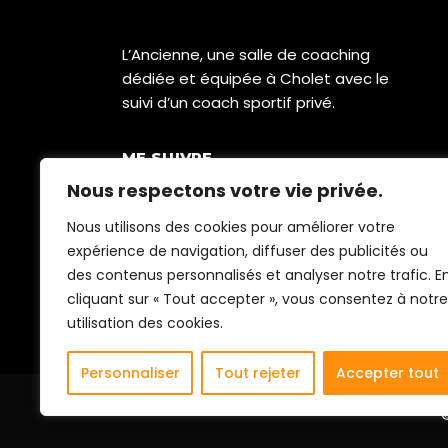
L’Ancienne, une salle de coaching
dédiée et équipée à Cholet avec le
suivi d’un coach sportif privé.
ME SUIVRE
Nous respectons votre vie privée.
Nous utilisons des cookies pour améliorer votre
expérience de navigation, diffuser des publicités ou
des contenus personnalisés et analyser notre trafic. E
cliquant sur « Tout accepter », vous consentez à notre
utilisation des cookies.
Personnaliser
Tout rejeter
Accepter tout